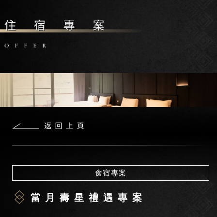
食宿專案
當月壽星禮遇專案