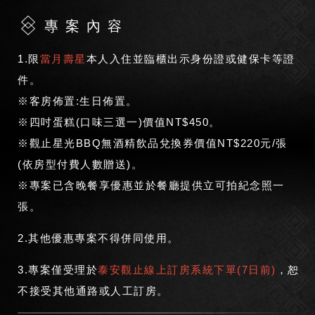
專案內容
1.限
當月壽星
本人入住並臨櫃出示身份證或健保卡等證
件。
※客房佈置:生日佈置。
※四吋蛋糕(口味三選一)價值NT$450。
※觀止星光BBQ無酒精飲品兌換券價值NT$220元/張
(依房型付費人數贈送)。
※專案已含晚餐享優惠並於餐廳提供立可拍紀念照一
張。
2.其他優惠專案不得併同使用。
3.專案僅受理於
泰安觀止線上訂房系統下單(7日前)
，恕
不接受其他通路或人工訂房。